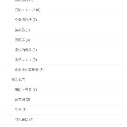
照明器具 (7)
石油ストーブ (6)
空気清浄機 (7)
美顔器 (1)
脱毛器 (4)
電位治療器 (1)
電子レンジ (3)
食器洗い乾燥機 (8)
寝具 (17)
布団・寝具 (3)
敷布団 (3)
毛布 (3)
羽毛布団 (7)