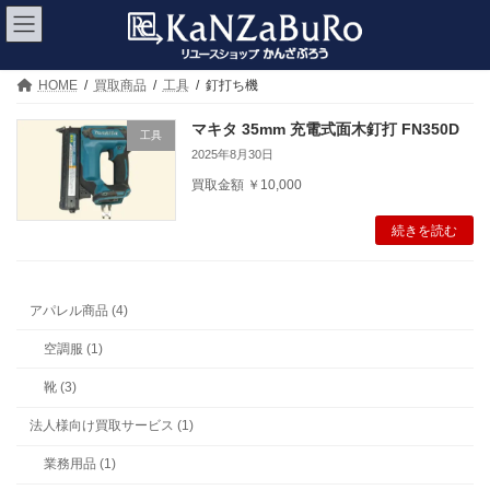
コ
ナ
ン
ビ
テ
ゲ
ン
ー
ツ
シ
HOME
買取商品
工具
釘打ち機
へ
ョ
ス
ン
マキタ 35mm 充電式面木釘打 FN350D
工具
キ
に
2025年8月30日
ッ
移
プ
動
買取金額 ￥10,000
続きを読む
アパレル商品 (4)
空調服 (1)
靴 (3)
法人様向け買取サービス (1)
業務用品 (1)