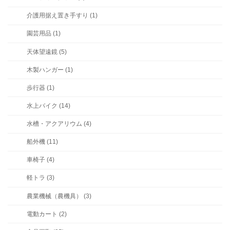
介護用据え置き手すり (1)
園芸用品 (1)
天体望遠鏡 (5)
木製ハンガー (1)
歩行器 (1)
水上バイク (14)
水槽・アクアリウム (4)
船外機 (11)
車椅子 (4)
軽トラ (3)
農業機械（農機具） (3)
電動カート (2)