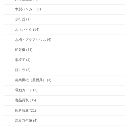
木製ハンガー (1)
歩行器 (1)
水上バイク (14)
水槽・アクアリウム (4)
船外機 (11)
車椅子 (4)
軽トラ (3)
農業機械（農機具） (3)
電動カート (2)
食品買取 (35)
飲料買取 (21)
高級万年筆 (4)