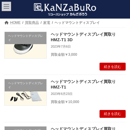
コ
ナ
ン
ビ
テ
ゲ
ン
ー
ツ
シ
HOME
買取商品
家電
ヘッドマウントディスプレイ
へ
ョ
ス
ン
ヘッドマウントディスプレイ買取り
ヘッドマウントディスプレ
キ
に
HMZ-T1 3D
イ
ッ
移
2023年7月6日
プ
動
買取金額￥3,000
続きを読む
ヘッドマウントディスプレイ買取り
ヘッドマウントディスプレ
HMZ-T1
イ
2023年6月23日
買取金額￥10,000
続きを読む
ヘッドマウントディスプレイ買取り