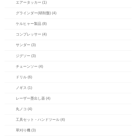
エアータッカー (1)
グラインダー(研削盤) (4)
ケルヒャー製品 (8)
コンプレッサー (4)
サンダー (3)
ジグソー (3)
チェーンソー (4)
ドリル (6)
ノギス (1)
レーザー墨出し器 (4)
丸ノコ (4)
工具セット・ハンドツール (4)
草刈り機 (3)