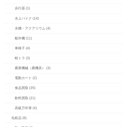
歩行器 (1)
水上バイク (14)
水槽・アクアリウム (4)
船外機 (11)
車椅子 (4)
軽トラ (3)
農業機械（農機具） (3)
電動カート (2)
食品買取 (35)
飲料買取 (21)
高級万年筆 (4)
化粧品 (6)