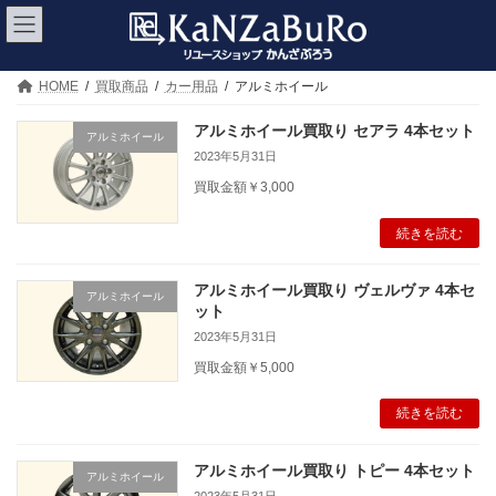
コ
ナ
ン
ビ
テ
ゲ
ン
ー
ツ
シ
HOME
買取商品
カー用品
アルミホイール
へ
ョ
ス
ン
アルミホイール買取り セアラ 4本セット
アルミホイール
キ
に
2023年5月31日
ッ
移
プ
動
買取金額￥3,000
続きを読む
アルミホイール買取り ヴェルヴァ 4本セ
アルミホイール
ット
2023年5月31日
買取金額￥5,000
続きを読む
アルミホイール買取り トピー 4本セット
アルミホイール
2023年5月31日