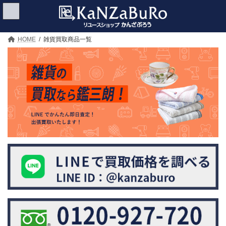
コ
ナ
ン
ビ
テ
ゲ
ン
ー
ツ
シ
HOME
雑貨買取商品一覧
へ
ョ
ス
ン
キ
に
ッ
移
プ
動