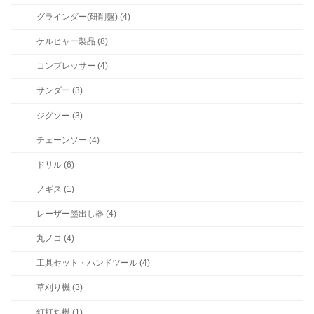
グラインダー(研削盤) (4)
ケルヒャー製品 (8)
コンプレッサー (4)
サンダー (3)
ジグソー (3)
チェーンソー (4)
ドリル (6)
ノギス (1)
レーザー墨出し器 (4)
丸ノコ (4)
工具セット・ハンドツール (4)
草刈り機 (3)
釘打ち機 (1)