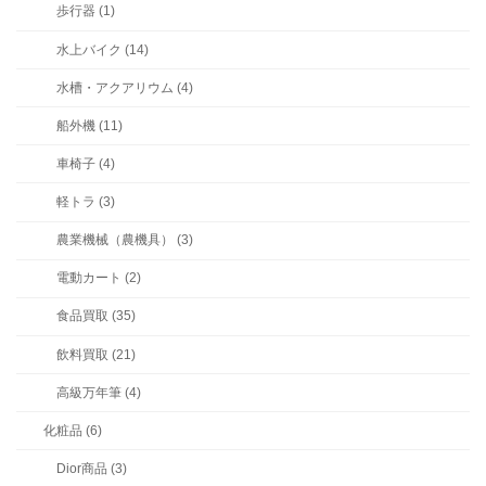
歩行器 (1)
水上バイク (14)
水槽・アクアリウム (4)
船外機 (11)
車椅子 (4)
軽トラ (3)
農業機械（農機具） (3)
電動カート (2)
食品買取 (35)
飲料買取 (21)
高級万年筆 (4)
化粧品 (6)
Dior商品 (3)