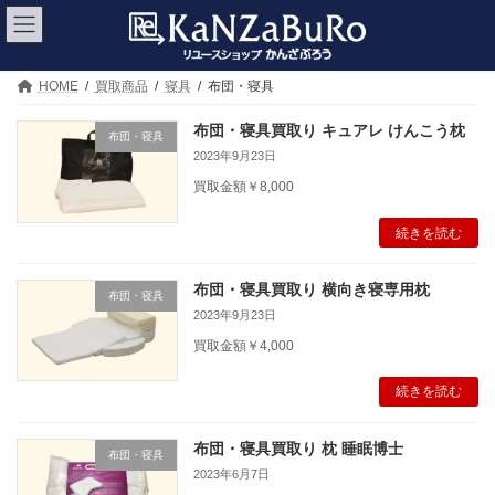
コ
ナ
ン
ビ
テ
ゲ
ン
ー
ツ
シ
HOME
買取商品
寝具
布団・寝具
へ
ョ
ス
ン
布団・寝具買取り キュアレ けんこう枕
布団・寝具
キ
に
2023年9月23日
ッ
移
プ
動
買取金額￥8,000
続きを読む
布団・寝具買取り 横向き寝専用枕
布団・寝具
2023年9月23日
買取金額￥4,000
続きを読む
布団・寝具買取り 枕 睡眠博士
布団・寝具
2023年6月7日