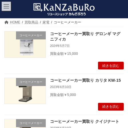
コ
ナ
ン
ビ
テ
ゲ
ン
ー
ツ
シ
HOME
買取商品
家電
コーヒーメーカー
へ
ョ
ス
ン
コーヒーメーカー買取り デロンギ マグ
コーヒーメーカー
キ
に
ニフィカ
ッ
移
2024年5月7日
プ
動
買取金額￥15,000
続きを読む
コーヒーメーカー買取り カリタ KW-15
コーヒーメーカー
2023年6月10日
買取金額￥5,000
続きを読む
コーヒーメーカー買取り クイジナート
コーヒーメーカー
2023年6月10日