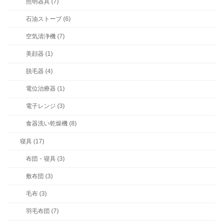
照明器具 (7)
石油ストーブ (6)
空気清浄機 (7)
美顔器 (1)
脱毛器 (4)
電位治療器 (1)
電子レンジ (3)
食器洗い乾燥機 (8)
寝具 (17)
布団・寝具 (3)
敷布団 (3)
毛布 (3)
羽毛布団 (7)