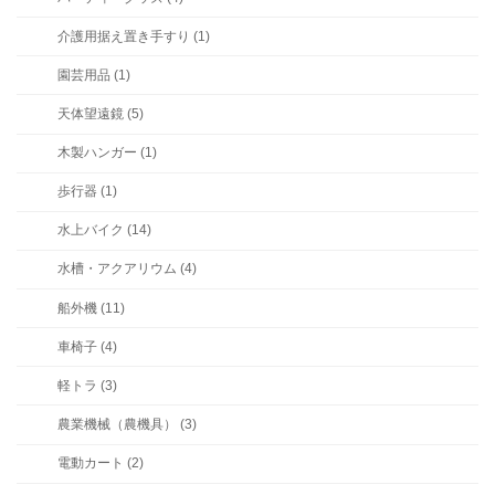
介護用据え置き手すり (1)
園芸用品 (1)
天体望遠鏡 (5)
木製ハンガー (1)
歩行器 (1)
水上バイク (14)
水槽・アクアリウム (4)
船外機 (11)
車椅子 (4)
軽トラ (3)
農業機械（農機具） (3)
電動カート (2)