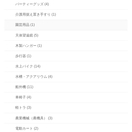
パーティーグッズ (4)
介護用据え置き手すり (1)
園芸用品 (1)
天体望遠鏡 (5)
木製ハンガー (1)
歩行器 (1)
水上バイク (14)
水槽・アクアリウム (4)
船外機 (11)
車椅子 (4)
軽トラ (3)
農業機械（農機具） (3)
電動カート (2)