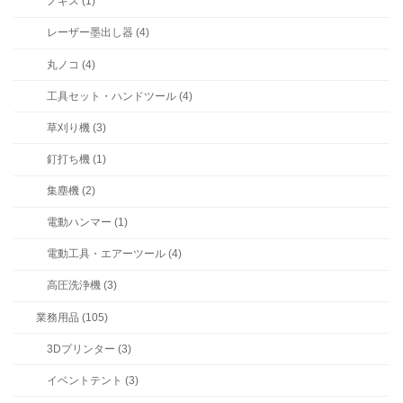
ノギス (1)
レーザー墨出し器 (4)
丸ノコ (4)
工具セット・ハンドツール (4)
草刈り機 (3)
釘打ち機 (1)
集塵機 (2)
電動ハンマー (1)
電動工具・エアーツール (4)
高圧洗浄機 (3)
業務用品 (105)
3Dプリンター (3)
イベントテント (3)