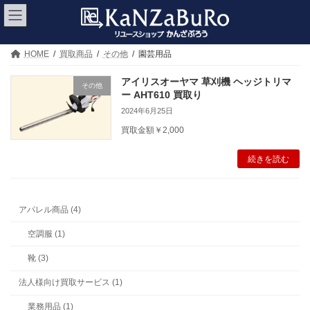
コ
ナ
ン
ビ
テ
ゲ
ン
ー
ツ
シ
HOME
買取商品
その他
園芸用品
へ
ョ
ス
ン
アイリスオーヤマ 草刈機 ヘッジトリマ
その他
キ
に
ー AHT610 買取り
ッ
移
2024年6月25日
プ
動
買取金額￥2,000
続きを読む
アパレル商品 (4)
空調服 (1)
靴 (3)
法人様向け買取サービス (1)
業務用品 (1)