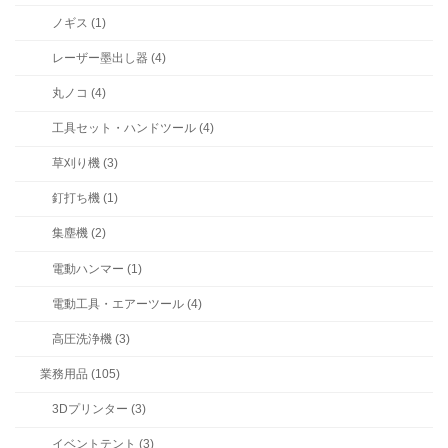
ノギス (1)
レーザー墨出し器 (4)
丸ノコ (4)
工具セット・ハンドツール (4)
草刈り機 (3)
釘打ち機 (1)
集塵機 (2)
電動ハンマー (1)
電動工具・エアーツール (4)
高圧洗浄機 (3)
業務用品 (105)
3Dプリンター (3)
イベントテント (3)