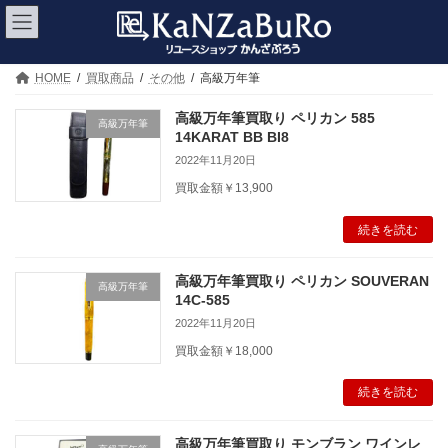
コ
ナ
ン
ビ
テ
ゲ
ン
ー
ツ
シ
HOME
買取商品
その他
高級万年筆
へ
ョ
ス
ン
高級万年筆買取り ペリカン 585
高級万年筆
キ
に
14KARAT BB BI8
ッ
移
2022年11月20日
プ
動
買取金額￥13,900
続きを読む
高級万年筆買取り ペリカン SOUVERAN
高級万年筆
14C-585
2022年11月20日
買取金額￥18,000
続きを読む
高級万年筆買取り モンブラン ワインレ