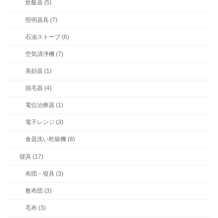
炊飯器 (5)
照明器具 (7)
石油ストーブ (6)
空気清浄機 (7)
美顔器 (1)
脱毛器 (4)
電位治療器 (1)
電子レンジ (3)
食器洗い乾燥機 (8)
寝具 (17)
布団・寝具 (3)
敷布団 (3)
毛布 (3)