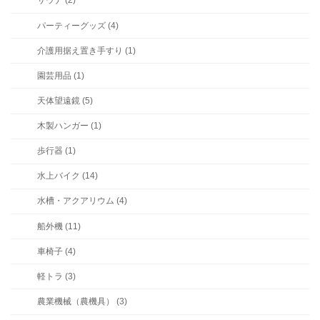
サウナ (2)
パーティーグッズ (4)
介護用据え置き手すり (1)
園芸用品 (1)
天体望遠鏡 (5)
木製ハンガー (1)
歩行器 (1)
水上バイク (14)
水槽・アクアリウム (4)
船外機 (11)
車椅子 (4)
軽トラ (3)
農業機械（農機具） (3)