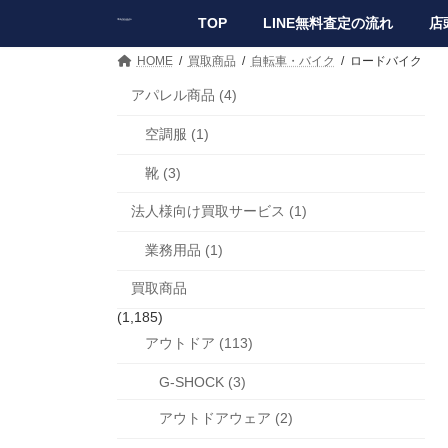
コ
ナ
TOP
LINE無料査定の流れ
店
ン
ビ
テ
ゲ
HOME
買取商品
自転車・バイク
ロードバイク
ン
ー
ツ
シ
アパレル商品 (4)
へ
ョ
空調服 (1)
ス
ン
キ
に
靴 (3)
ッ
移
プ
動
法人様向け買取サービス (1)
業務用品 (1)
買取商品
(1,185)
アウトドア (113)
G-SHOCK (3)
アウトドアウェア (2)