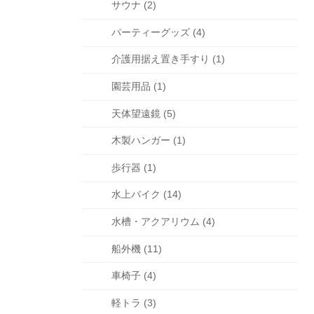
サウナ (2)
パーティーグッズ (4)
介護用据え置き手すり (1)
園芸用品 (1)
天体望遠鏡 (5)
木製ハンガー (1)
歩行器 (1)
水上バイク (14)
水槽・アクアリウム (4)
船外機 (11)
車椅子 (4)
軽トラ (3)