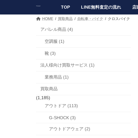
コ
ナ
TOP
LINE無料査定の流れ
店
ン
ビ
テ
ゲ
HOME
買取商品
自転車・バイク
クロスバイク
ン
ー
ツ
シ
アパレル商品 (4)
へ
ョ
空調服 (1)
ス
ン
キ
に
靴 (3)
ッ
移
プ
動
法人様向け買取サービス (1)
業務用品 (1)
買取商品
(1,185)
アウトドア (113)
G-SHOCK (3)
アウトドアウェア (2)