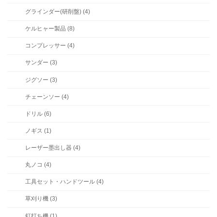
グラインダー(研削盤) (4)
ケルヒャー製品 (8)
コンプレッサー (4)
サンダー (3)
ジグソー (3)
チェーンソー (4)
ドリル (6)
ノギス (1)
レーザー墨出し器 (4)
丸ノコ (4)
工具セット・ハンドツール (4)
草刈り機 (3)
釘打ち機 (1)