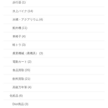
歩行器 (1)
水上バイク (14)
水槽・アクアリウム (4)
船外機 (11)
車椅子 (4)
軽トラ (3)
農業機械（農機具） (3)
電動カート (2)
食品買取 (35)
飲料買取 (21)
高級万年筆 (4)
化粧品 (6)
Dior商品 (3)