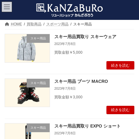
コ
ナ
ン
ビ
テ
ゲ
ン
ー
ツ
シ
HOME
買取商品
スポーツ用品
スキー用品
へ
ョ
ス
ン
スキー用品買取り スキーウェア
スキー用品
キ
に
2023年7月8日
ッ
移
プ
動
買取金額￥5,000
続きを読む
スキー用品 ブーツ MACRO
スキー用品
2023年7月8日
買取金額￥3,000
続きを読む
スキー用品買取り EXPO ショート
スキー用品
2023年7月8日