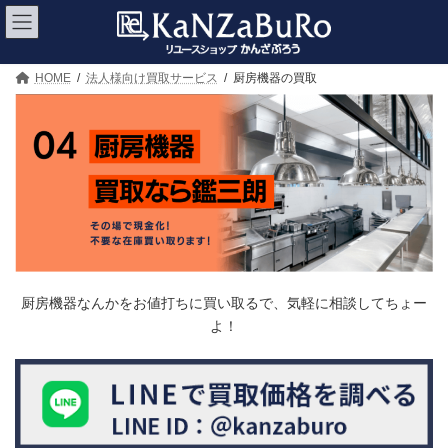
コ
ナ
ン
ビ
テ
ゲ
ン
ー
ツ
シ
HOME
法人様向け買取サービス
厨房機器の買取
へ
ョ
ス
ン
キ
に
ッ
移
プ
動
厨房機器なんかをお値打ちに買い取るで、気軽に相談してちょー
よ！