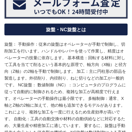
旋盤・NC旋盤とは
旋盤： 手動操作：従来の旋盤はオペレーターが手動で制御し、切
削加工を行います。ハンドルやレバーを使って作業し、精度はオ
ペレーターの技量に依存します。 基本構造：回転する材料に対し
て工具を当てて削るという基本的な原理で、軸方向（X軸）と径方
向（Z軸）の2軸を手動で制御します。 加工：主に円柱形の部品を
製造します。外径削り、内径削り、ねじ切りなどの加工が一般的
です。 NC旋盤： 数値制御（NC）：コンピュータのプログラムに
従って自動的に制御されるため、複雑な加工が高精度で行えま
す。オペレーターの手動操作は最小限です。 多軸制御：通常、X
軸とZ軸の2軸に加えて、他の軸も追加できるモデルがあります。
これにより、複雑な加工を一度に行えるため生産効率が高いで
す。 自動化：工具の自動交換や材料の自動供給などに対応するた
め、大量生産や精密加工に適しています。 要するに、旋盤は手動