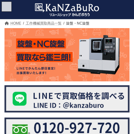
コ
ナ
ン
ビ
テ
ゲ
ン
ー
ツ
シ
HOME
工作機械買取商品一覧
旋盤・NC旋盤
へ
ョ
ス
ン
キ
に
ッ
移
プ
動