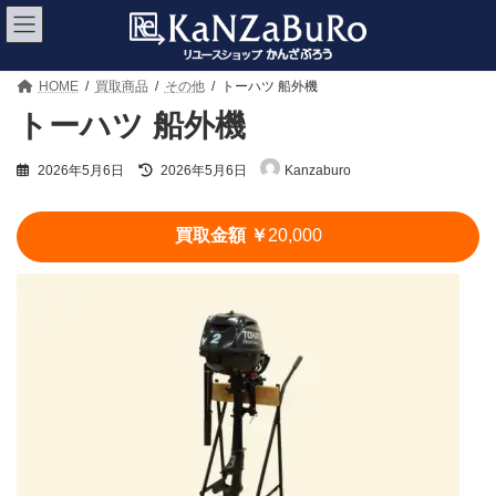
コ
ナ
ン
ビ
テ
ゲ
ン
ー
ツ
シ
HOME
買取商品
その他
トーハツ 船外機
へ
ョ
トーハツ 船外機
ス
ン
キ
に
最
ッ
移
2026年5月6日
2026年5月6日
Kanzaburo
終
プ
動
更
新
買取金額 ￥
20,000
日
時
: